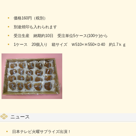
価格160円（税別）
別途焼印も入れられます
受注生産 納期約10日 受注単位5ケース(100ケ)から
1ケース 20個入り 箱サイズ Ｗ510×Ｈ550×Ｄ40 約1.7ｋｇ
ニュース
日本テレビ火曜サプライズ出演！