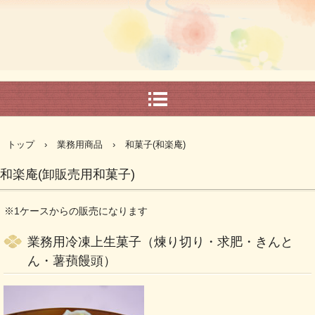
トップ
›
業務用商品
›
和菓子(和楽庵)
和楽庵(卸販売用和菓子)
※1ケースからの販売になります
業務用冷凍上生菓子（煉り切り・求肥・きんと
ん・薯蕷饅頭）