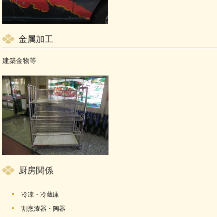
金属加工
建築金物等
厨房関係
冷凍・冷蔵庫
割烹漆器・陶器