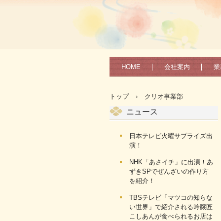
HOME
会社案内
業
トップ
›
クリオ事業部
ニュース
日本テレビ火曜サプライズ出
演！
NHK「あさイチ」に出演！あ
ずきSPでぜんざいの作り方
を紹介！
TBSテレビ「マツコの知らな
い世界」で紹介される吟醸匠
こしあんが食べられるお店は