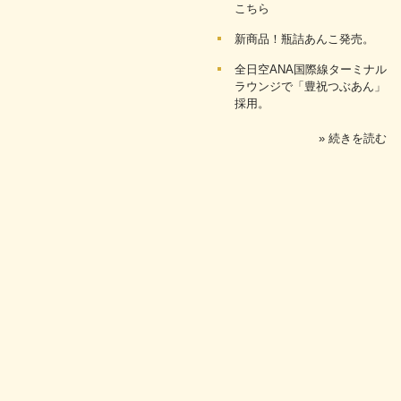
こちら
新商品！瓶詰あんこ発売。
全日空ANA国際線ターミナル
ラウンジで「豊祝つぶあん」
採用。
» 続きを読む